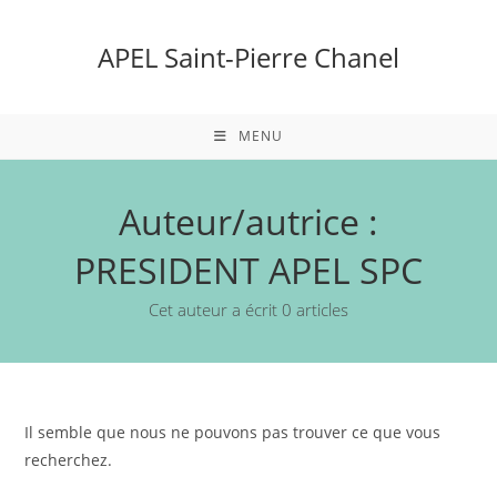
Skip
to
APEL Saint-Pierre Chanel
content
MENU
Auteur/autrice :
PRESIDENT APEL SPC
Cet auteur a écrit 0 articles
Il semble que nous ne pouvons pas trouver ce que vous
recherchez.